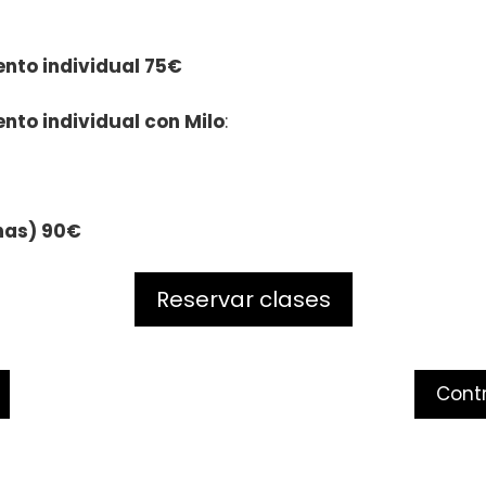
ento individual 75€
nto individual con Milo
:
nas) 90€
Reservar clases
Contr