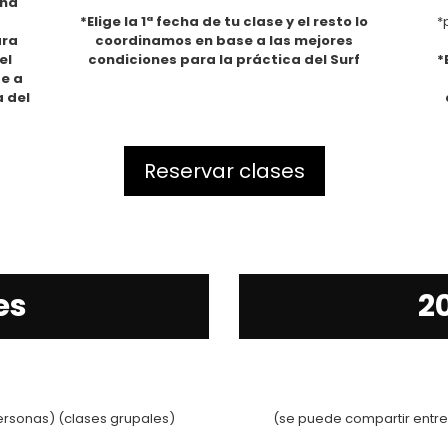
cha
*Elige la 1ª fecha de tu clase y el resto lo
*
coordinamos en base a las mejores
ara
condiciones para la práctica del Surf
el
*
se a
a del
Reservar clases
es
2
ersonas) (clases grupales)
(se puede compartir entre