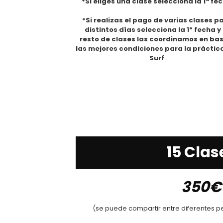
*Si eliges una clase selecciona la 1ª fe
*Si realizas el pago de varias clases p
distintos días selecciona la 1º fecha y 
resto de clases las coordinamos en ba
las mejores condiciones para la práctic
Surf
15 Clas
350€
(se puede compartir entre diferentes p