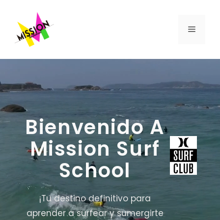
Saltar
al
MENÚ
contenido
Bienvenido A
Mission Surf
School
¡Tu destino definitivo para
aprender a surfear y sumergirte