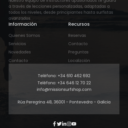
Nuestro equipo de instructores apasionados te guiará
a través de lecciones personalizadas, adaptadas a
todos los niveles, desde principiantes hasta surfistas
avanzados.
Información
Recursos
Quienes Somos
Reservas
Servicios
Contacto
Novedades
Preguntas
Contacto
Localizción
Teléfono: +34 610 462 692
Teléfono: +34 646 12 70 22
info@missionsurfshop.com
Rúa Peregrina 48, 36001 - Pontevedra - Galicia