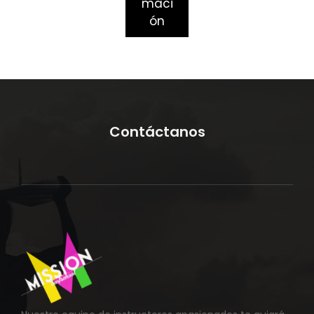
maci
ón
Contáctanos